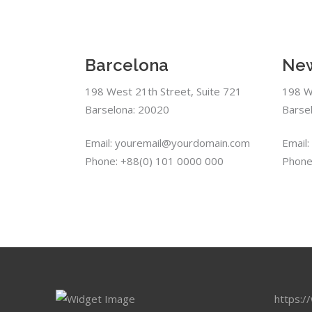
Barcelona
New
198 West 21th Street, Suite 721
198 W
Barselona: 20020
Barse
Email: youremail@yourdomain.com
Email
Phone: +88(0) 101 0000 000
Phone
https:/