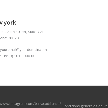
 york
est 21th Street, Suite 721
lona: 20020
: youremail@yourdomain.com
: +88(0) 101 0000 000
/www.instagram.com/terracbdfrance/
Conditions générales de ve