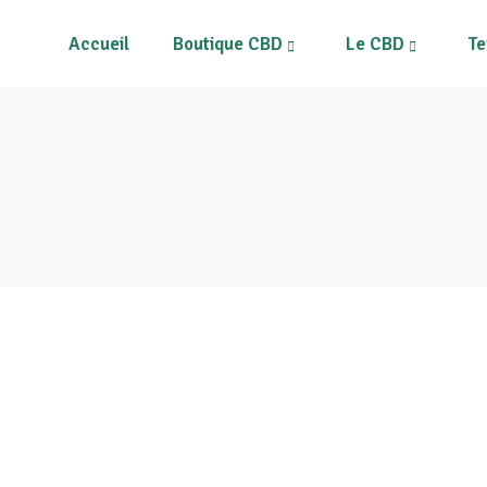
Accueil
Boutique CBD
Le CBD
Te
rs CBD
Tous les produits
ines
Mon compte
s
Mon Panier
Fleurs CBD
T
pléments alimentaires
Résines
risateurs et Vape Pens
Néos
M
quides CBD
Compléments alimentaires
métiques au CBD
Vaporisateurs et Vape Pens
pléments et patchs CBD
E-liquides CBD
Cosmétiques au CBD
Compléments et patchs CBD