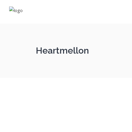
Fleu
Rés
Néo
Heartmellon
Com
Vapo
E-li
Cos
Com