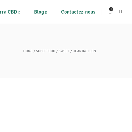
0
rra CBD
Blog
Contactez-nous
ous les produits
HOME
SUPERFOOD
SWEET
HEARTMELLON
Mon compte
on Panier