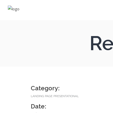
Fleu
Rés
Re
Néo
Com
Vapo
E-li
Cos
Category:
Com
LANDING PAGE
PRESENTATIONAL
Date: