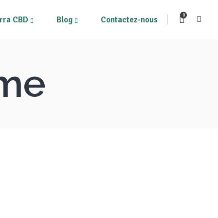
0
rra CBD
Blog
Contactez-nous
ome
ous les produits
Mon compte
on Panier