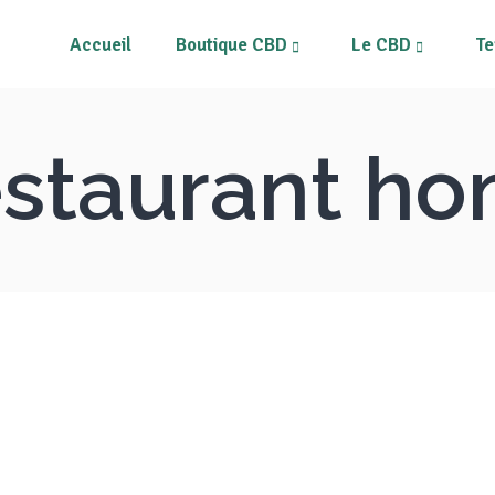
Accueil
Boutique CBD
Le CBD
Te
rs CBD
Tous les produits
ines
Mon compte
staurant h
s
Mon Panier
Fleurs CBD
T
pléments alimentaires
Résines
risateurs et Vape Pens
Néos
M
quides CBD
Compléments alimentaires
métiques au CBD
Vaporisateurs et Vape Pens
pléments et patchs CBD
E-liquides CBD
Cosmétiques au CBD
Compléments et patchs CBD