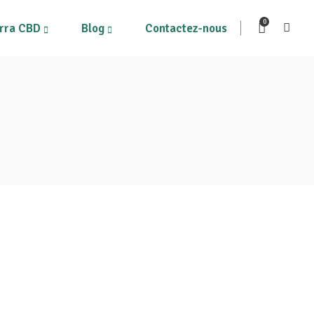
0
rra CBD
Blog
Contactez-nous
ous les produits
Mon compte
on Panier