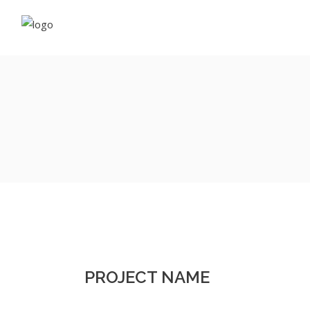
Fleu
Rés
Néo
Com
Vapo
E-li
Cos
Com
PROJECT NAME