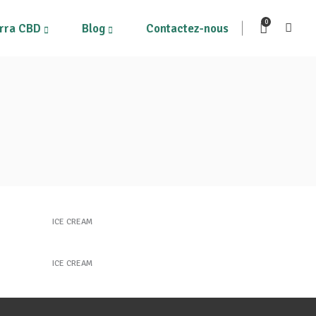
0
rra CBD
Blog
Contactez-nous
ous les produits
Mon compte
on Panier
Purple Delight
ICE CREAM
Healthy Ice Pops
ICE CREAM