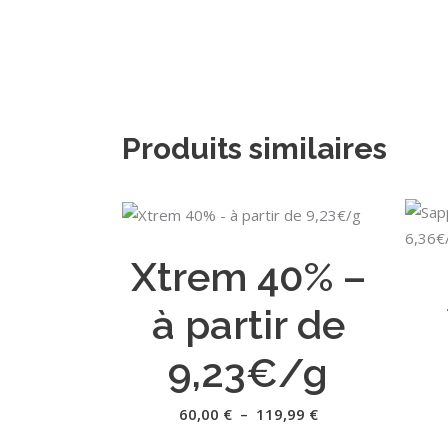
Produits similaires
Ce
CHOIX DES OPTIONS
produit
Xtrem 40% –
a
plusieurs
à partir de
variations.
Les
9,23€/g
options
peuvent
Plage
60,00
€
–
119,99
€
de
être
prix :