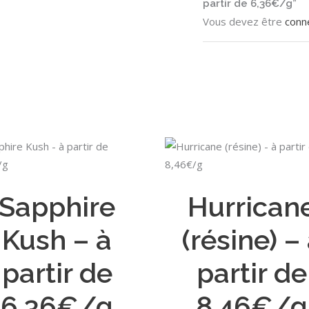
partir de 6,36€/g”
Vous devez être
conn
Ce
CHOIX DES OPTIONS
CHOIX DES OPTIONS
produit
a
Sapphire
Hurrican
plusieurs
variations.
Kush – à
(résine) –
Les
options
partir de
partir de
peuvent
être
6,36€/g
8,46€/g