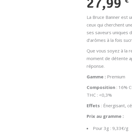
27,99
€
La Bruce Banner est un
ceux qui cherchent un
ses saveurs uniques de
d’arômes à la fois suc
Que vous soyez à la r
moment de détente apr
réponse.
Gamme :
Premium
Composition
: 16% 
THC : <0,3%
Effets
: Énergisant, c
Prix au gramme :
Pour 3g : 9,33€/g