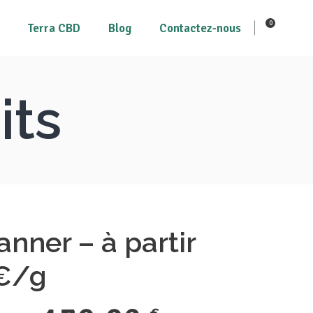
0
Terra CBD
Blog
Contactez-nous
its
Tous les produits
Mon compte
Mon Panier
nner – à partir
6€/g