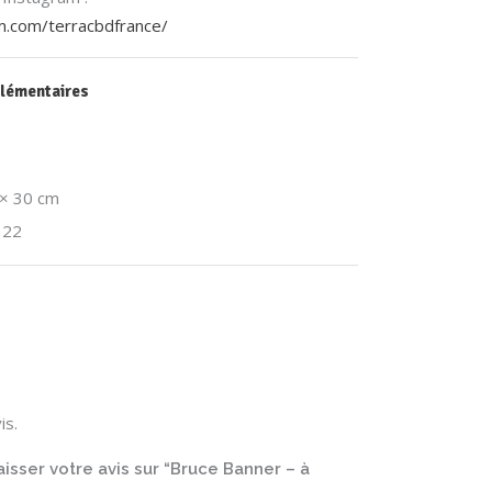
m.com/terracbdfrance/
lémentaires
 × 30 cm
, 22
is.
aisser votre avis sur “Bruce Banner – à