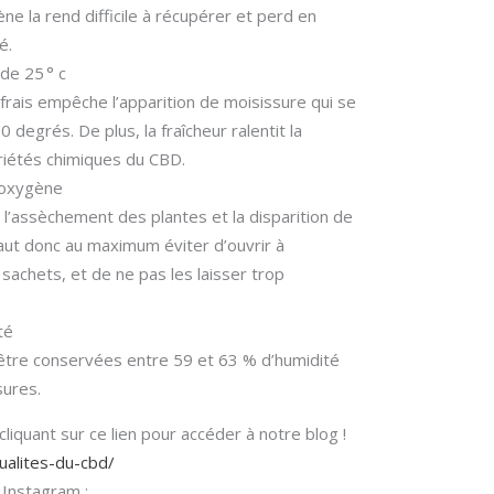
e la rend difficile à récupérer et perd en
é.
de 25 ° c
frais empêche l’apparition de moisissure qui se
degrés. De plus, la fraîcheur ralentit la
iétés chimiques du CBD.
l’oxygène
l’assèchement des plantes et la disparition de
faut donc au maximum éviter d’ouvrir à
 sachets, et de ne pas les laisser trop
té
 être conservées entre 59 et 63 % d’humidité
sures.
liquant sur ce lien pour accéder à notre blog !
tualites-du-cbd/
 Instagram :