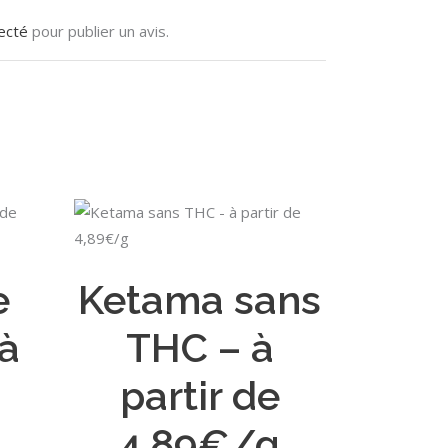
ecté
pour publier un avis.
Ce
Ce
CHOIX DES OPTIONS
produit
produit
a
a
e
Ketama sans
plusieurs
plusieurs
variations.
variations.
 à
THC – à
Les
Les
options
options
partir de
peuvent
peuvent
être
être
4,89€/g