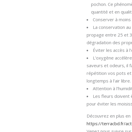
pochon. Ce phénomèn
quantité et en qualit
Conserver à moins 
La conservation au 
propage entre 25 et 30 
dégradation des propr
Éviter les accès à 
L’oxygène accélère 
saveurs et odeurs, il 
répétition vos pots et
longtemps à l’air libre.
Attention à l’humidi
Les fleurs doivent
pour éviter les moisis
Découvrez en plus en c
https://terracbd.fr/ac
Venez nous suivre sur