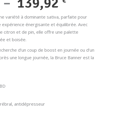
Plage
–
139,92
€
de
e variété à dominante sativa, parfaite pour
e expérience énergisante et équilibrée. Avec
prix :
 citron et de pin, elle offre une palette
27,99 €
rée et boisée.
echerche d’un coup de boost en journée ou d’un
à
ès une longue journée, la Bruce Banner est la
139,92 €
CBD
érébral, antidépresseur