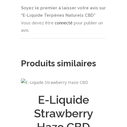
Soyez le premier à laisser votre avis sur
“E-Liquide Terpènes Naturels CBD”
Vous devez être
connecté
pour publier un
avis.
Produits similaires
Ce
CHOIX DES OPTIONS
produit
E-Liquide
a
plusieurs
Strawberry
variations.
Les
Haze CBD