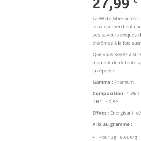
27,99
€
La White Siberian est 
ceux qui cherchent un
ses saveurs uniques de
d’arômes à la fois suc
Que vous soyez à la r
moment de détente apr
la réponse.
Gamme :
Premium
Composition
: 15% 
THC : <0,3%
Effets
: Énergisant, c
Prix au gramme :
Pour 3g : 8,66€/g