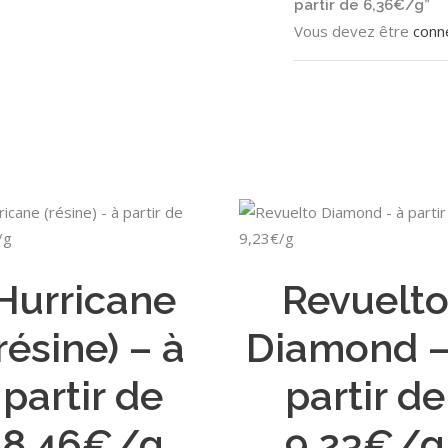
partir de 6,36€/g”
Vous devez être
conn
Ce
CHOIX DES OPTIONS
CHOIX DES OPTIONS
produit
a
Hurricane
Revuelt
plusieurs
variations.
résine) – à
Diamond –
Les
options
partir de
partir de
peuvent
être
8,46€/g
9,23€/g