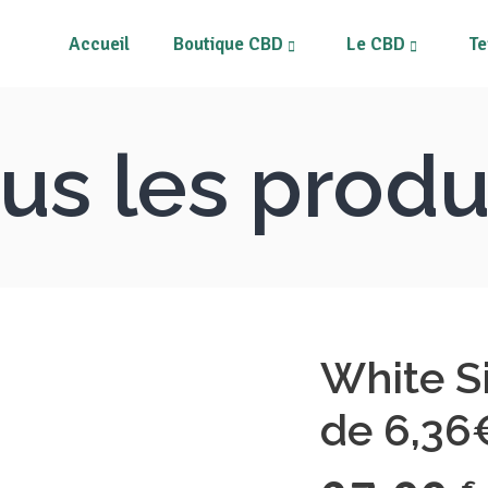
Accueil
Boutique CBD
Le CBD
Te
rs CBD
Tous les produits
ines
Mon compte
us les produ
s
Mon Panier
Fleurs CBD
T
pléments alimentaires
Résines
risateurs et Vape Pens
Néos
M
quides CBD
Compléments alimentaires
métiques au CBD
Vaporisateurs et Vape Pens
White Si
pléments et patchs CBD
E-liquides CBD
de 6,3
Cosmétiques au CBD
Compléments et patchs CBD