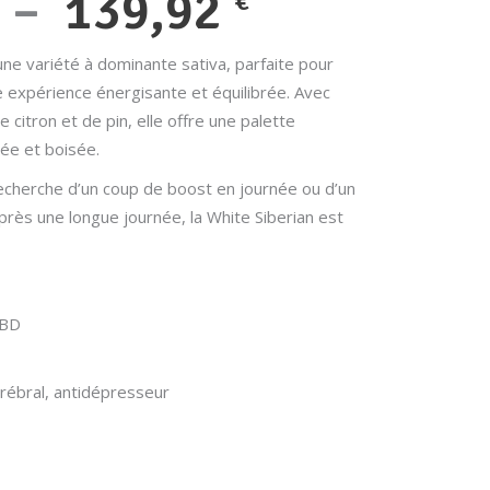
Plage
–
139,92
€
de
une variété à dominante sativa, parfaite pour
e expérience énergisante et équilibrée. Avec
prix :
 citron et de pin, elle offre une palette
27,99 €
rée et boisée.
echerche d’un coup de boost en journée ou d’un
à
ès une longue journée, la White Siberian est
139,92 €
CBD
érébral, antidépresseur