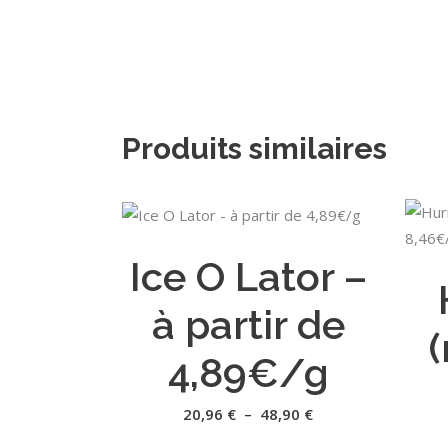
Produits similaires
Ce
CHOIX DES OPTIONS
produit
Ice O Lator –
a
plusieurs
à partir de
variations.
(
Les
4,89€/g
options
peuvent
Plage
20,96
€
–
48,90
€
de
être
prix :