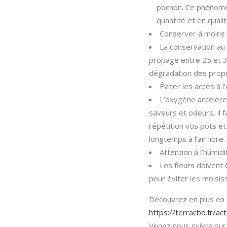
pochon. Ce phénomèn
quantité et en qualit
Conserver à moins 
La conservation au 
propage entre 25 et 30 
dégradation des propr
Éviter les accès à 
L’oxygène accélère 
saveurs et odeurs, il 
répétition vos pots et
longtemps à l’air libre.
Attention à l’humidi
Les fleurs doivent
pour éviter les moisis
Découvrez en plus en c
https://terracbd.fr/ac
Venez nous suivre sur