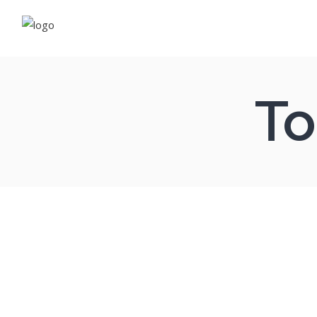
Fleu
Rés
To
Néo
Com
Vapo
E-li
Cos
Com