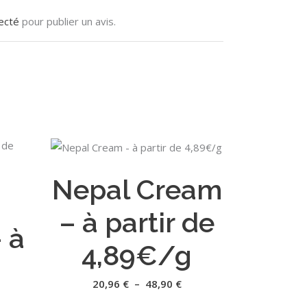
ecté
pour publier un avis.
Ce
Ce
CHOIX DES OPTIONS
produit
produit
Nepal Cream
a
a
o
plusieurs
plusieurs
– à partir de
variations.
variations.
 à
Les
Les
4,89€/g
options
options
peuvent
peuvent
Plage
20,96
€
–
48,90
€
de
être
être
prix :