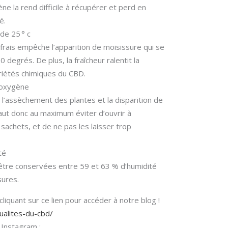
e la rend difficile à récupérer et perd en
é.
de 25 ° c
frais empêche l’apparition de moisissure qui se
degrés. De plus, la fraîcheur ralentit la
iétés chimiques du CBD.
l’oxygène
l’assèchement des plantes et la disparition de
faut donc au maximum éviter d’ouvrir à
 sachets, et de ne pas les laisser trop
té
 être conservées entre 59 et 63 % d’humidité
sures.
liquant sur ce lien pour accéder à notre blog !
tualites-du-cbd/
 Instagram :