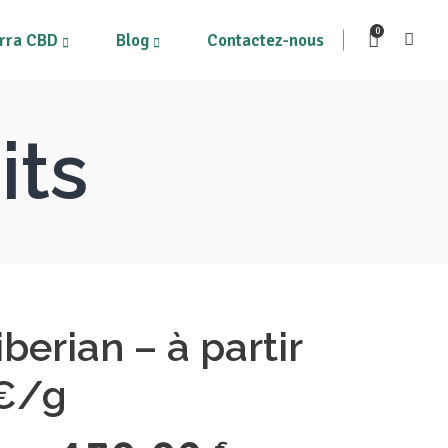
0
rra CBD
Blog
Contactez-nous
its
ous les produits
Mon compte
on Panier
berian – à partir
6€/g