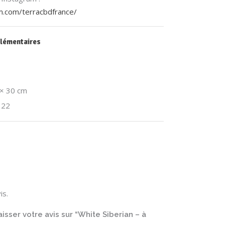
m.com/terracbdfrance/
lémentaires
 × 30 cm
, 22
is.
isser votre avis sur “White Siberian – à