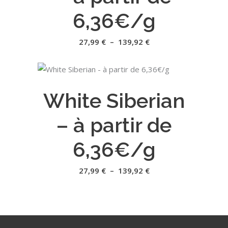
produit
Les
6,36€/g
options
peuvent
Plage
27,99
€
–
139,92
€
de
être
prix :
27,99 €
choisies
à
Ce
sur
139,92 €
CHOIX DES OPTIONS
produit
la
White Siberian
a
page
plusieurs
du
– à partir de
variations.
produit
Les
6,36€/g
options
peuvent
Plage
27,99
€
–
139,92
€
de
être
prix :
27,99 €
choisies
à
sur
139,92 €
la