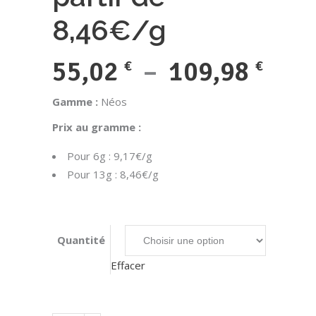
8,46€/g
Plag
55,02
–
109,98
€
€
de
Gamme :
Néos
prix 
Prix au gramme :
55,0
Pour 6g : 9,17€/g
à
Pour 13g : 8,46€/g
109,
Quantité
Effacer