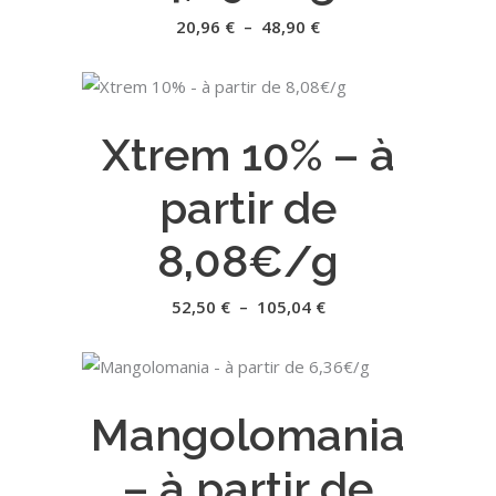
peuvent
Plage
20,96
€
–
48,90
€
de
être
prix :
20,96 €
choisies
à
Ce
sur
48,90 €
CHOIX DES OPTIONS
produit
la
Xtrem 10% – à
a
page
plusieurs
du
partir de
variations.
produit
Les
8,08€/g
options
peuvent
Plage
52,50
€
–
105,04
€
de
être
prix :
52,50 €
choisies
à
Ce
sur
105,04 €
CHOIX DES OPTIONS
produit
la
Mangolomania
a
page
plusieurs
du
– à partir de
variations.