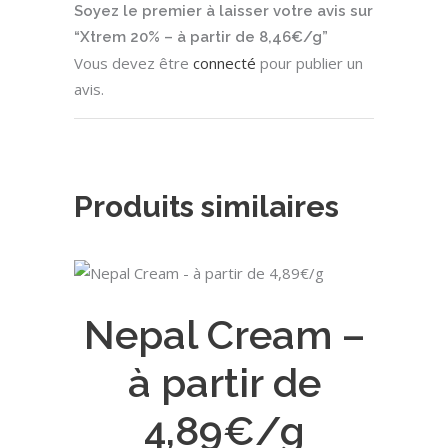
Soyez le premier à laisser votre avis sur
“Xtrem 20% – à partir de 8,46€/g”
Vous devez être
connecté
pour publier un
avis.
Produits similaires
Ce
CHOIX DES OPTIONS
produit
Nepal Cream –
a
plusieurs
à partir de
variations.
Les
4,89€/g
options