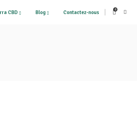
0
rra CBD
Blog
Contactez-nous
ous les produits
Mon compte
on Panier