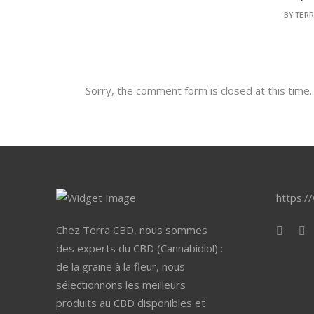
BY
TERR
Sorry, the comment form is closed at this time.
https:/
Chez Terra CBD, nous sommes
des experts du CBD (Cannabidiol) :
de la graine à la fleur, nous
sélectionnons les meilleurs
produits au CBD disponibles et