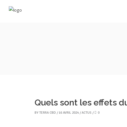
Fleu
Rés
Néo
Com
Vapo
E-li
Cos
Com
Quels sont les effets d
BY
TERRA CBD
16 AVRIL 2024
ACTUS
0