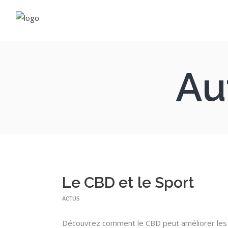
Fleu
Rés
Au
Néo
Com
Vapo
E-li
Cos
Com
Le CBD et le Sport
ACTUS
Découvrez comment le CBD peut améliorer les p