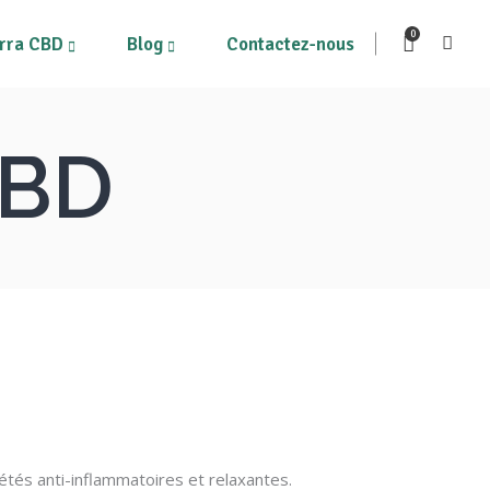
0
rra CBD
Blog
Contactez-nous
CBD
ous les produits
Mon compte
on Panier
tés anti-inflammatoires et relaxantes.