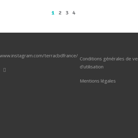
1
2
3
4
/www.instagram.com/terracbdfrance/
Conditions générales de ve
d'utilisation
Mentions légales