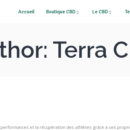
Accueil
Boutique CBD
Le CBD
Te
rs CBD
Tous les produits
ines
Mon compte
thor: Terra 
s
Mon Panier
Fleurs CBD
T
pléments alimentaires
Résines
risateurs et Vape Pens
Néos
M
quides CBD
Compléments alimentaires
métiques au CBD
Vaporisateurs et Vape Pens
pléments et patchs CBD
E-liquides CBD
Cosmétiques au CBD
Compléments et patchs CBD
erformances et la récupération des athlètes grâce à ses proprié