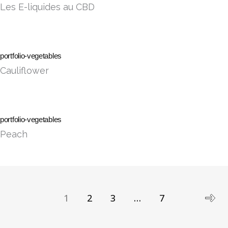
Les E-liquides au CBD
portfolio-vegetables
Cauliflower
portfolio-vegetables
Peach
Posts
navigation
1
2
3
…
7