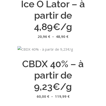
Ice O Lator – à
a
page
plusieurs
du
partir de
variations.
produit
Les
4,89€/g
options
peuvent
Plage
20,96
€
–
48,90
€
de
être
prix :
20,96 €
choisies
à
Ce
sur
48,90 €
CHOIX DES OPTIONS
produit
la
CBDX 40% – à
a
page
plusieurs
du
partir de
variations.
produit
Les
9,23€/g
options
peuvent
Plage
60,00
€
–
119,99
€
de
être
prix :