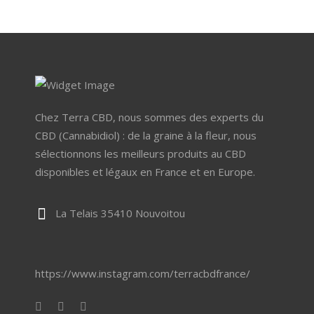
60,00 €
choisies
à
sur
119,99 €
la
page
du
produit
Chez Terra CBD, nous sommes des experts du
CBD (Cannabidiol) : de la graine à la fleur, nous
sélectionnons les meilleurs produits au CBD
disponibles et légaux en France et en Europe.
La Telais 35410 Nouvoitou
https://www.instagram.com/terracbdfrance/