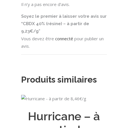
Il n’y a pas encore d’avis.
Soyez le premier à laisser votre avis sur
“CBDX 40% (résine) – à partir de
9,23€/g”
Vous devez être
connecté
pour publier un
avis.
Produits similaires
Ce
CHOIX DES OPTIONS
produit
Hurricane – à
a
plusieurs