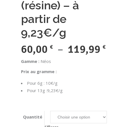
(résine) – à
partir de
9,23€/g
Plag
60,00
–
119,99
€
€
de
Gamme :
Néos
prix 
Prix au gramme :
60,0
Pour 6g : 10€/g
à
Pour 13g :9,23€/g
119,
Quantité