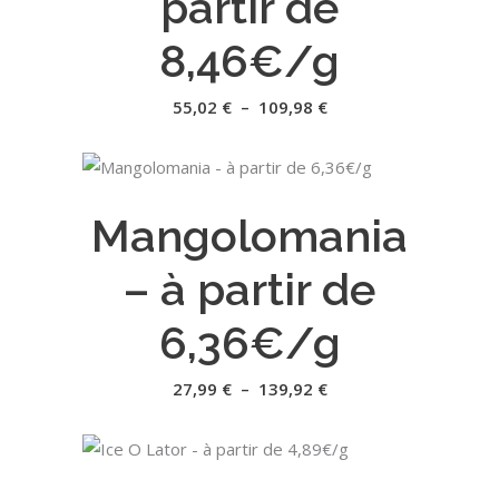
partir de
variations.
Les
8,46€/g
options
peuvent
Plage
55,02
€
–
109,98
€
de
être
prix :
55,02 €
choisies
à
Ce
sur
109,98 €
CHOIX DES OPTIONS
produit
la
Mangolomania
a
page
plusieurs
du
– à partir de
variations.
produit
Les
6,36€/g
options
peuvent
Plage
27,99
€
–
139,92
€
de
être
prix :
27,99 €
choisies
à
Ce
sur
139,92 €
CHOIX DES OPTIONS
produit
la