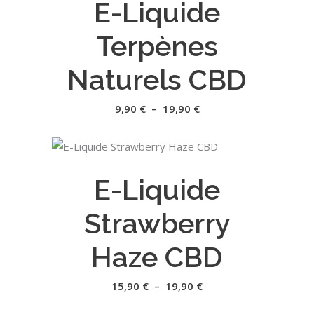
E-Liquide
a
plusieurs
Terpènes
variations.
Les
Naturels CBD
options
peuvent
Plage
9,90
€
–
19,90
€
de
être
prix :
9,90 €
choisies
à
Ce
sur
19,90 €
CHOIX DES OPTIONS
produit
la
E-Liquide
a
page
plusieurs
du
Strawberry
variations.
produit
Les
Haze CBD
options
peuvent
Plage
15,90
€
–
19,90
€
de
être
prix :