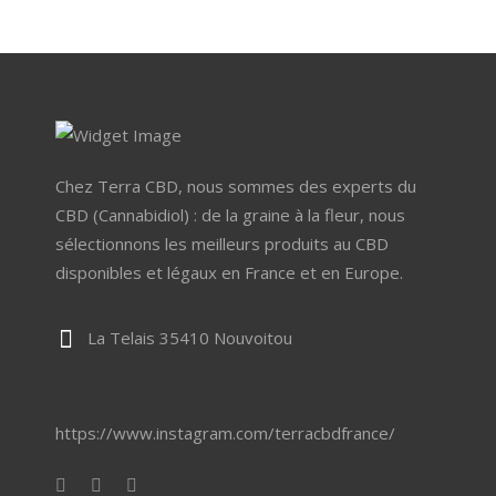
15,90 €
choisies
à
sur
19,90 €
la
page
du
produit
Chez Terra CBD, nous sommes des experts du
CBD (Cannabidiol) : de la graine à la fleur, nous
sélectionnons les meilleurs produits au CBD
disponibles et légaux en France et en Europe.
La Telais 35410 Nouvoitou
https://www.instagram.com/terracbdfrance/