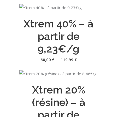
prix :
55,02 €
la
à
Ce
109,98 €
page
CHOIX DES OPTIONS
produit
du
Xtrem 40% – à
a
produit
plusieurs
partir de
variations.
Les
9,23€/g
options
peuvent
Plage
60,00
€
–
119,99
€
de
être
prix :
60,00 €
choisies
à
Ce
sur
119,99 €
CHOIX DES OPTIONS
produit
la
Xtrem 20%
a
page
plusieurs
du
(résine) – à
variations.
produit
Les
partir de
options