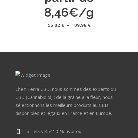
peuvent
8,46€/g
être
choisies
Plage
55,02
€
–
109,98
€
de
sur
prix :
55,02 €
la
à
109,98 €
page
du
produit
Chez Terra CBD, nous sommes des experts du
CBD (Cannabidiol) : de la graine à la fleur, nous
sélectionnons les meilleurs produits au CBD
disponibles et légaux en France et en Europe.
La Telais 35410 Nouvoitou