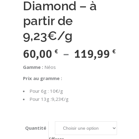
Diamond – à
partir de
9,23€/g
Plag
60,00
–
119,99
€
€
de
Gamme :
Néos
prix 
Prix au gramme :
60,0
Pour 6g : 10€/g
à
Pour 13g :9,23€/g
119,
Quantité