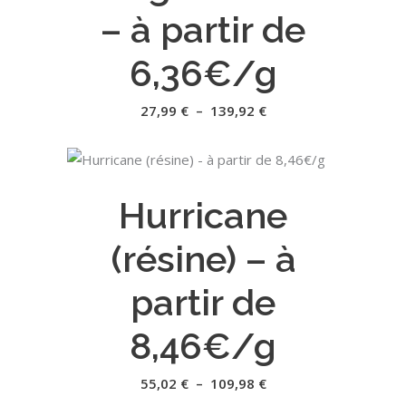
plusieurs
– à partir de
variations.
Les
6,36€/g
options
peuvent
Plage
27,99
€
–
139,92
€
de
être
prix :
27,99 €
choisies
à
Ce
sur
139,92 €
CHOIX DES OPTIONS
produit
la
Hurricane
a
page
plusieurs
du
(résine) – à
variations.
produit
Les
partir de
options
peuvent
8,46€/g
être
choisies
Plage
55,02
€
–
109,98
€
de
sur