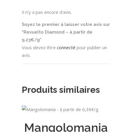
Il n’y a pas encore d’avis.
Soyez le premier à laisser votre avis sur
“Revuelto Diamond – à partir de
9,23€/g”
Vous devez être
connecté
pour publier un
avis.
Produits similaires
Ce
CHOIX DES OPTIONS
produit
Mangolomania
a