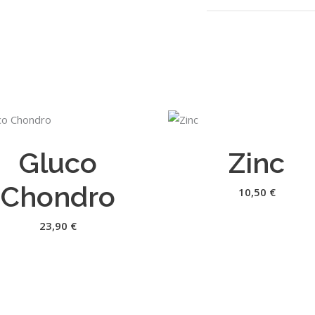
AJOUTER AU PANIER
AJOUTER AU PANIER
Gluco
Zinc
Chondro
10,50
€
23,90
€