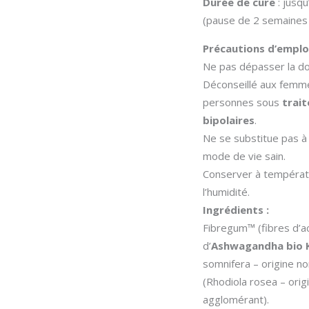
Durée de cure
: jusqu
(pause de 2 semaines 
Précautions d’emploi
Ne pas dépasser la 
Déconseillé aux femmes
personnes sous
trai
bipolaires
.
Ne se substitue pas à 
mode de vie sain.
Conserver à températur
l’humidité.
Ingrédients :
Fibregum™ (fibres d’aca
d’
Ashwagandha bio
somnifera – origine no
(Rhodiola rosea – origi
agglomérant).