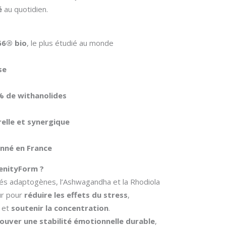
é
au quotidien.
6® bio
, le plus étudié au monde
se
 % de withanolides
elle et synergique
onné en France
renityForm ?
tés adaptogènes, l’Ashwagandha et la Rhodiola
ur pour
réduire les effets du stress
,
et
soutenir la concentration
.
ouver une stabilité émotionnelle durable
,