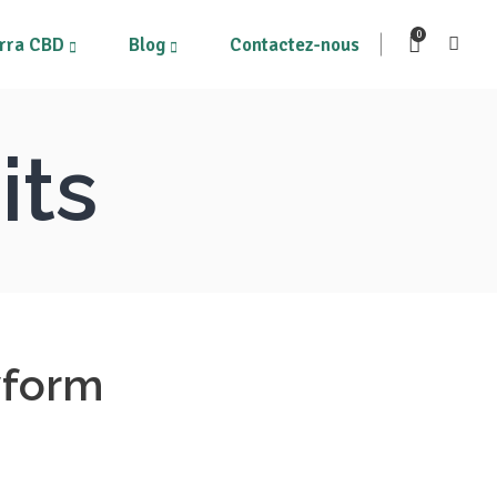
0
rra CBD
Blog
Contactez-nous
its
ous les produits
Mon compte
on Panier
yform