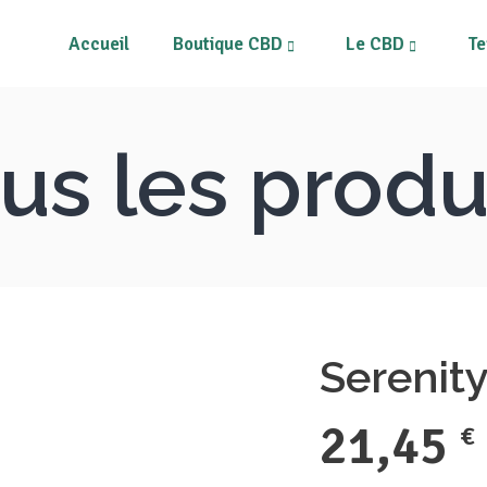
Accueil
Boutique CBD
Le CBD
Te
rs CBD
Tous les produits
ines
Mon compte
us les produ
s
Mon Panier
Fleurs CBD
T
pléments alimentaires
Résines
risateurs et Vape Pens
Néos
M
quides CBD
Compléments alimentaires
métiques au CBD
Vaporisateurs et Vape Pens
Serenit
pléments et patchs CBD
E-liquides CBD
Cosmétiques au CBD
21,45
€
Compléments et patchs CBD