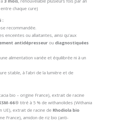
’à
3 mois
, renouvelable plusieurs fois par an
entre chaque cure)
 :
dose recommandée.
 enceintes ou allaitantes, ainsi qu’aux
tement antidépresseur
ou
diagnostiquées
une alimentation variée et équilibrée ni à un
e stable, à l’abri de la lumière et de
cia bio – origine France), extrait de racine
 KSM-66®
titré à 5 % de withanolides (Withania
n UE), extrait de racine de
Rhodiola bio
ne France), amidon de riz bio (anti-