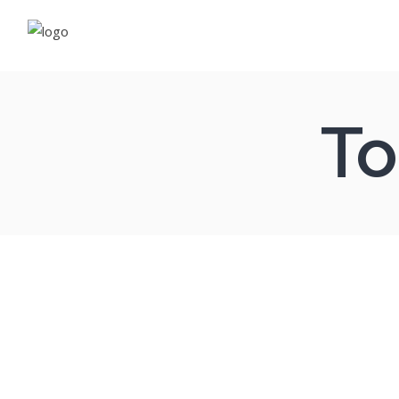
Fleu
Rés
To
Néo
Com
Vapo
E-li
Cos
Com