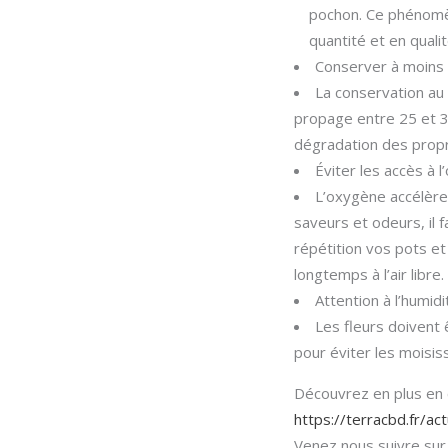
pochon. Ce phénomèn
quantité et en qualit
Conserver à moins 
La conservation au 
propage entre 25 et 30 
dégradation des propr
Éviter les accès à 
L’oxygène accélère 
saveurs et odeurs, il 
répétition vos pots et
longtemps à l’air libre.
Attention à l’humidi
Les fleurs doivent
pour éviter les moisis
Découvrez en plus en c
https://terracbd.fr/ac
Venez nous suivre sur