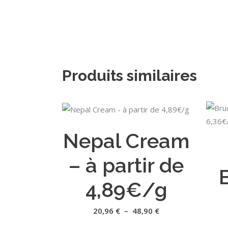
Produits similaires
Ce
CHOIX DES OPTIONS
produit
Nepal Cream
a
plusieurs
– à partir de
variations.
Les
4,89€/g
options
peuvent
Plage
20,96
€
–
48,90
€
de
être
prix :