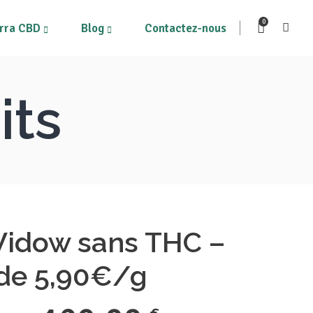
0
rra CBD
Blog
Contactez-nous
its
ous les produits
Mon compte
on Panier
idow sans THC –
 de 5,90€/g