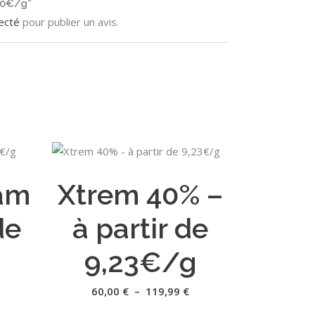
90€/g”
ecté
pour publier un avis.
Ce
Ce
CHOIX DES OPTIONS
produit
produit
am
Xtrem 40% –
a
a
plusieurs
plusieurs
de
à partir de
variations.
variations.
Les
Les
9,23€/g
options
options
peuvent
peuvent
lage
Plage
60,00
€
–
119,99
€
e
de
être
être
ix :
prix :