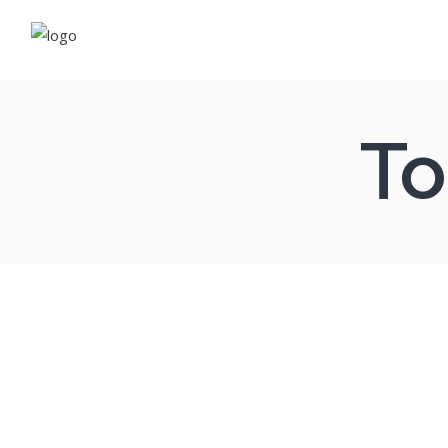
Fleu
Rés
To
Néo
Com
Vapo
E-li
Cos
Com