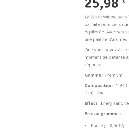
25,98
€
La White Widow sans T
parfaite pour ceux qu
équilibrée. Avec ses sa
une palette d’arômes à
Que vous soyez à la r
moment de détente apr
réponse.
Gamme :
Premium
Composition
: 15% 
THC : 0%
Effets
: Énergisant, c
Prix au gramme :
Pour 3g : 8,66€/g