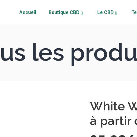
Accueil
Boutique CBD
Le CBD
Te
rs CBD
Tous les produits
ines
Mon compte
us les produ
s
Mon Panier
Fleurs CBD
T
pléments alimentaires
Résines
risateurs et Vape Pens
Néos
M
quides CBD
Compléments alimentaires
métiques au CBD
Vaporisateurs et Vape Pens
White W
pléments et patchs CBD
E-liquides CBD
à partir
Cosmétiques au CBD
Compléments et patchs CBD