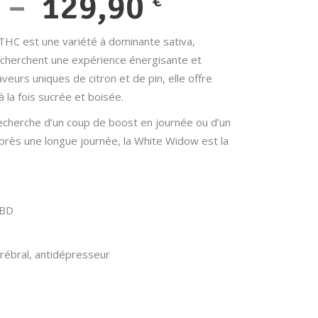
Plage
–
129,90
€
de
HC est une variété à dominante sativa,
i cherchent une expérience énergisante et
prix :
veurs uniques de citron et de pin, elle offre
25,98 €
 la fois sucrée et boisée.
echerche d’un coup de boost en journée ou d’un
à
ès une longue journée, la White Widow est la
129,90 €
CBD
érébral, antidépresseur