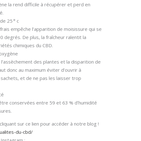
e la rend difficile à récupérer et perd en
é.
de 25 ° c
frais empêche l’apparition de moisissure qui se
degrés. De plus, la fraîcheur ralentit la
iétés chimiques du CBD.
l’oxygène
l’assèchement des plantes et la disparition de
faut donc au maximum éviter d’ouvrir à
 sachets, et de ne pas les laisser trop
té
 être conservées entre 59 et 63 % d’humidité
sures.
liquant sur ce lien pour accéder à notre blog !
tualites-du-cbd/
 Instagram :