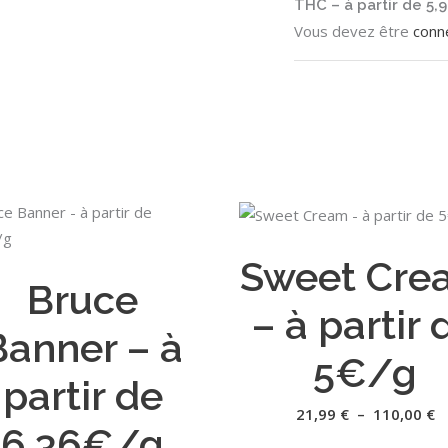
THC – à partir de 5,
Vous devez être
conn
Ce
CHOIX DES OPTIONS
CHOIX DES OPTIONS
produit
Sweet Cre
a
Bruce
plusieurs
– à partir 
variations.
Banner – à
Les
5€/g
options
partir de
peuvent
P
21,99
€
–
110,00
€
d
être
6,36€/g
pr