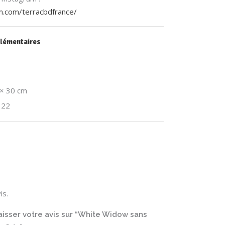
m.com/terracbdfrance/
lémentaires
 × 30 cm
, 22
is.
aisser votre avis sur “White Widow sans