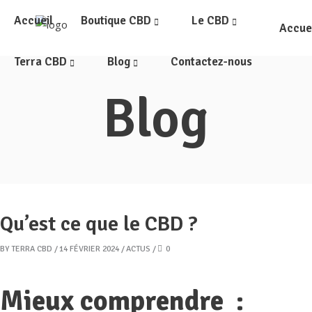
Accueil
Boutique CBD
Le CBD
Accue
Terra CBD
Blog
Contactez-nous
Blog
Fleurs CBD
Tous les
Résines
Mon co
Néos
Mon Pan
Compléments alimentaires
Vaporisateurs et Vape Pens
Qu’est ce que le CBD ?
E-liquides CBD
BY
TERRA CBD
14 FÉVRIER 2024
ACTUS
0
Cosmétiques au CBD
Compléments et patchs CBD
Mieux comprendre :