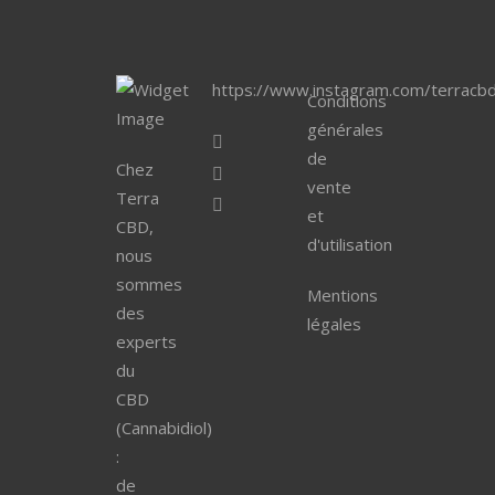
https://www.instagram.com/terracbd
Conditions
générales
de
Chez
vente
Terra
et
CBD,
d'utilisation
nous
sommes
Mentions
des
légales
experts
du
CBD
(Cannabidiol)
:
de